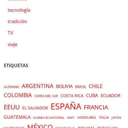
tecnología
tradición
TV
viaje
ETIQUETAS
ARGENTINA
CHILE
BOLIVIA
BRASIL
ALEMANIA
COLOMBIA
CUBA
ECUADOR
COSTA RICA
COREA DEL SUR
ESPAÑA
EEUU
FRANCIA
EL SALVADOR
GUATEMALA
HONDURAS
ITALIA
GUINEA ECUATORIAL
HAITI
JAPÓN
MÉXICO