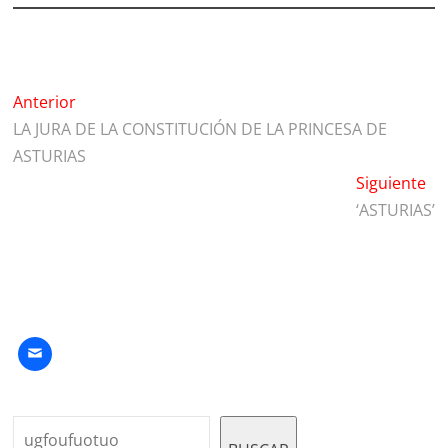
Navegación
Entrada
Anterior
anterior:
LA JURA DE LA CONSTITUCIÓN DE LA PRINCESA DE
de
ASTURIAS
entradas
En
Siguiente
sig
‘ASTURIAS’
Buscar