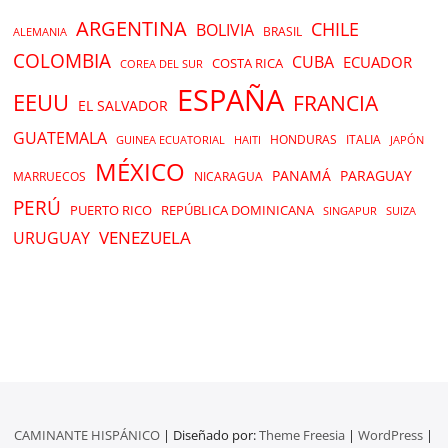
ARGENTINA
CHILE
BOLIVIA
BRASIL
ALEMANIA
COLOMBIA
CUBA
ECUADOR
COSTA RICA
COREA DEL SUR
ESPAÑA
EEUU
FRANCIA
EL SALVADOR
GUATEMALA
HONDURAS
ITALIA
GUINEA ECUATORIAL
HAITI
JAPÓN
MÉXICO
PANAMÁ
PARAGUAY
MARRUECOS
NICARAGUA
PERÚ
PUERTO RICO
REPÚBLICA DOMINICANA
SINGAPUR
SUIZA
VENEZUELA
URUGUAY
CAMINANTE HISPÁNICO
| Diseñado por:
Theme Freesia
|
WordPress
|