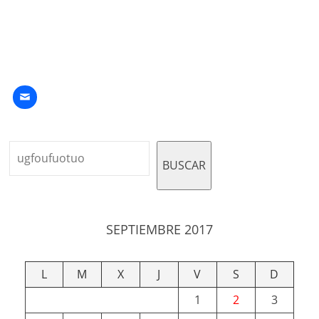
Buscar
BUSCAR
SEPTIEMBRE 2017
L
M
X
J
V
S
D
1
2
3