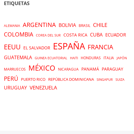
ETIQUETAS
ARGENTINA
CHILE
BOLIVIA
BRASIL
ALEMANIA
COLOMBIA
CUBA
ECUADOR
COSTA RICA
COREA DEL SUR
ESPAÑA
EEUU
FRANCIA
EL SALVADOR
GUATEMALA
HONDURAS
ITALIA
GUINEA ECUATORIAL
HAITI
JAPÓN
MÉXICO
PANAMÁ
PARAGUAY
MARRUECOS
NICARAGUA
PERÚ
PUERTO RICO
REPÚBLICA DOMINICANA
SINGAPUR
SUIZA
VENEZUELA
URUGUAY