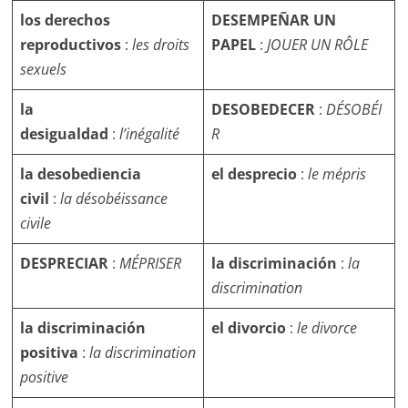
los derechos
DESEMPEÑAR UN
reproductivos
:
les droits
PAPEL
:
JOUER UN RÔLE
sexuels
la
DESOBEDECER
:
DÉSOBÉI
desigualdad
:
l’inégalité
R
la desobediencia
el desprecio
:
le mépris
civil
:
la désobéissance
civile
DESPRECIAR
:
MÉPRISER
la discriminación
:
la
discrimination
la discriminación
el divorcio
:
le divorce
positiva
:
la discrimination
positive