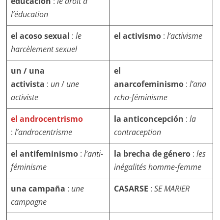
educación
:
le droit à
l’éducation
el acoso sexual
:
le
el activismo
:
l’activisme
harcèlement sexuel
un / una
el
activista
:
un
/
une
anarcofeminismo
:
l’ana
activiste
rcho-féminisme
el androcentrismo
la anticoncepción
:
la
:
l’androcentrisme
contraception
el antifeminismo
:
l’anti-
la brecha de género
:
les
féminisme
inégalités homme-femme
una campaña
:
une
CASARSE
:
SE MARIER
campagne