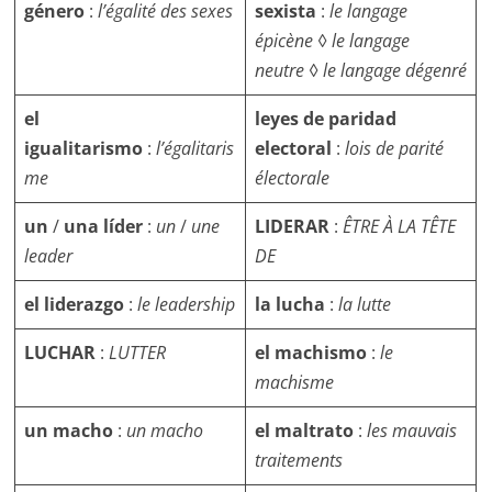
género
:
l’égalité des sexes
sexista
:
le langage
épicène
◊
le langage
neutre
◊
le langage dégenré
el
leyes de paridad
igualitarismo
:
l’égalitaris
electoral
:
lois de parité
me
électorale
un
/
una líder
:
un
/
une
LIDERAR
:
ÊTRE À LA TÊTE
leader
DE
el liderazgo
:
le leadership
la lucha
:
la lutte
LUCHAR
:
LUTTER
el machismo
:
le
machisme
un macho
:
un macho
el maltrato
:
les mauvais
traitements