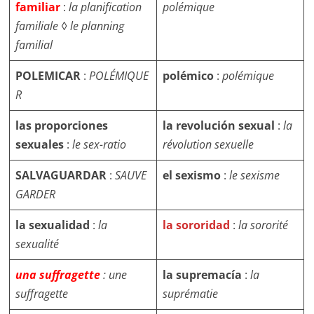
familiar
:
la planification
polémique
familiale
◊
le planning
familial
POLEMICAR
:
POLÉMIQUE
polémico
:
polémique
R
las proporciones
la revolución sexual
:
la
sexuales
:
le sex-ratio
révolution sexuelle
SALVAGUARDAR
:
SAUVE
el sexismo
:
le sexisme
GARDER
la sexualidad
:
la
la sororidad
:
la sororité
sexualité
una suffragette
: une
la supremacía
:
la
suffragette
suprématie