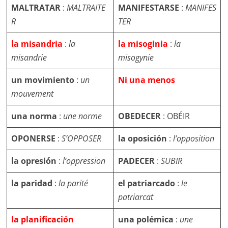
MALTRATAR
:
MALTRAITE
MANIFESTARSE
:
MANIFES
R
TER
la misandria
:
la
la misoginia
:
la
misandrie
misogynie
un movimiento
:
un
Ni una menos
mouvement
una norma
:
une norme
OBEDECER
: OBÉIR
OPONERSE
:
S’OPPOSER
la oposición
:
l’opposition
la opresión
:
l’oppression
PADECER
:
SUBIR
la paridad
:
la parité
el patriarcado
:
le
patriarcat
la planificación
una polémica
:
une