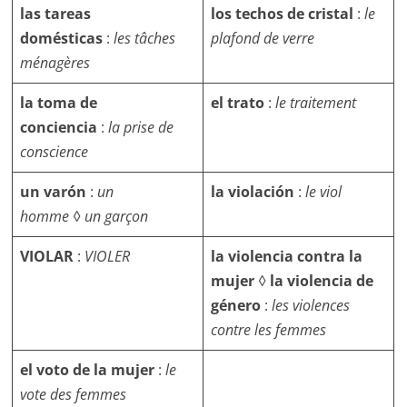
las tareas
los techos de cristal
:
le
domésticas
:
les tâches
plafond de verre
ménagères
la toma de
el trato
:
le traitement
conciencia
:
la prise de
conscience
un varón
:
un
la violación
:
le viol
homme
◊
un garçon
VIOLAR
:
VIOLER
la violencia contra la
mujer
◊
la violencia de
género
:
les violences
contre les femmes
el voto de la mujer
:
le
vote des femmes