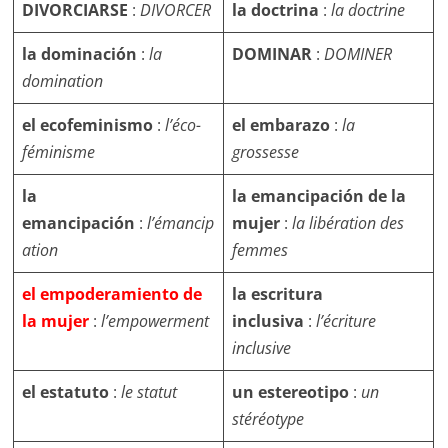
DIVORCIARSE
:
DIVORCER
la doctrina
:
la doctrine
la dominación
:
la
DOMINAR
:
DOMINER
domination
el ecofeminismo
:
l’éco-
el embarazo
:
la
féminisme
grossesse
la
la emancipación de la
emancipación
:
l’émancip
mujer
:
la libération des
ation
femmes
el empoderamiento de
la escritura
la mujer
:
l’empowerment
inclusiva
:
l’écriture
inclusive
el estatuto
:
le statut
un estereotipo
:
un
stéréotype