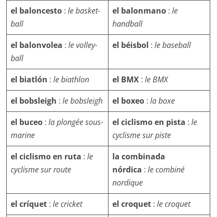
el baloncesto
:
le basket-
el balonmano
:
le
ball
handball
el balonvolea
:
le volley-
el béisbol
:
le baseball
ball
el biatlón
:
le biathlon
el BMX
:
le BMX
el bobsleigh
:
le bobsleigh
el boxeo
:
la boxe
el buceo
:
la plongée sous-
el ciclismo en pista
:
le
marine
cyclisme sur piste
el ciclismo en ruta
:
le
la combinada
cyclisme sur route
nórdica
:
le combiné
nordique
el críquet
:
le cricket
el croquet
:
le croquet