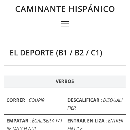
Saltar
CAMINANTE HISPÁNICO
al
contenido
EL DEPORTE (B1 / B2 / C1)
VERBOS
CORRER
:
COURIR
DESCALIFICAR
:
DISQUALI
FIER
EMPATAR
:
ÉGALISER
◊
FAI
ENTRAR EN LIZA
:
ENTRER
RE
MATCH NUL
EN LICE