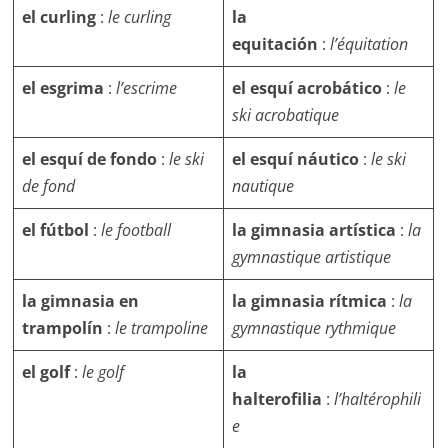
el curling
:
le curling
la
equitación
:
l’équitation
el esgrima
:
l’escrime
el esquí acrobático
:
le
ski acrobatique
el esquí de fondo
:
le ski
el esquí náutico
:
le ski
de fond
nautique
el fútbol
:
le football
la gimnasia artística
:
la
gymnastique artistique
la gimnasia en
la gimnasia rítmica
:
la
trampolín
:
le trampoline
gymnastique rythmique
el golf
:
le golf
la
halterofilia
:
l’haltérophili
e