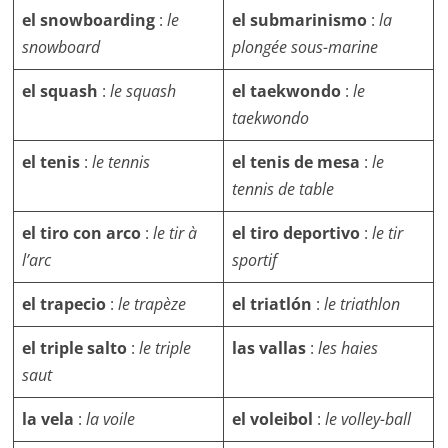
el snowboarding
:
le
el submarinismo
:
la
snowboard
plongée sous-marine
el squash
:
le squash
el taekwondo
:
le
taekwondo
el tenis
:
le tennis
el tenis de mesa
:
le
tennis de table
el tiro con arco
:
le tir à
el tiro deportivo
:
le tir
l’arc
sportif
el trapecio
:
le trapèze
el triatlón
:
le triathlon
el triple salto
:
le triple
las vallas
:
les haies
saut
la vela
:
la voile
el voleibol
:
le volley-ball