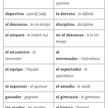
sportive
deportivo
:
sportif (ad
j)
la derrota
:
la
défaite
el descanso
:
la mi-temps
disciplina
:
discipline
el empate
:
le match nul
en el descanso
:
à la mi-
temps
el encuentro
:
la
el
rencontre
entrenador
:
l’entraîneur
el equipo
:
l’équipe
el espectador
:
le
spectateur
el esponsor
:
el sponsor
el estadio
:
le stade
ganador
:
gagnant
el gimnasio
:
le gymnase
las gradas
:
les gradins
el himno
:
l’hymne