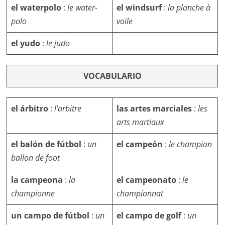
el waterpolo
:
le water-
el windsurf
:
la planche à
polo
voile
el yudo
:
le judo
VOCABULARIO
el árbitro
:
l’arbitre
las artes marciales
:
les
arts martiaux
el balón
de fútbol
:
un
el campeón
:
le champion
ballon de foot
la campeona
:
la
el campeonato
:
le
championne
championnat
un campo de fútbol
:
un
el campo de golf
:
un