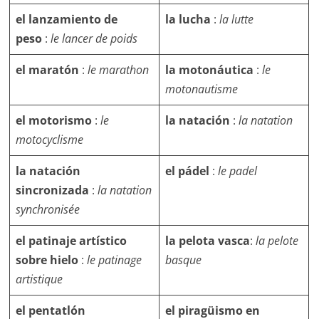
el lanzamiento de
la lucha
:
la lutte
peso
:
le lancer de poids
el maratón
:
le marathon
la motonáutica
:
le
motonautisme
el motorismo
:
le
la natación
:
la natation
motocyclisme
la natación
el pádel
:
le padel
sincronizada
:
la natation
synchronisée
el patinaje artístico
la pelota vasca
:
la pelote
sobre hielo
:
le patinage
basque
artistique
el pentatlón
el piragüismo en