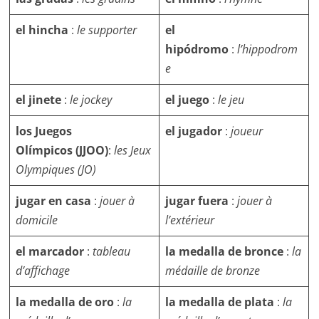
el hincha
:
le supporter
el
hipódromo
:
l’hippodrom
e
el jinete
:
le jockey
el juego
:
le jeu
los Juegos
el jugador
:
joueur
Olímpicos (JJOO)
:
les Jeux
Olympiques (JO)
jugar en casa
:
jouer à
jugar fuera
:
jouer à
domicile
l’extérieur
el marcador
:
tableau
la medalla de bronce
:
la
d’affichage
médaille de bronze
la medalla de oro
:
la
la medalla de plata
:
la