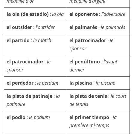
médaille d’or
médaille d’argent
la ola (de estadio)
:
la ola
el oponente
:
l’adversaire
el outsider
:
l’outsider
el palmarés
:
le palmarès
el partido
:
le match
el
patrocinador
:
le
sponsor
el patrocinador
:
le
el penúltimo
:
l’avant
sponsor
dernier
el perdedor
:
le perdant
la piscina
:
la piscine
la pista de patinaje
:
la
la pista de tenis
:
le court
patinoire
de tennis
el podio
:
le podium
el primer tiempo
:
la
première mi-temps