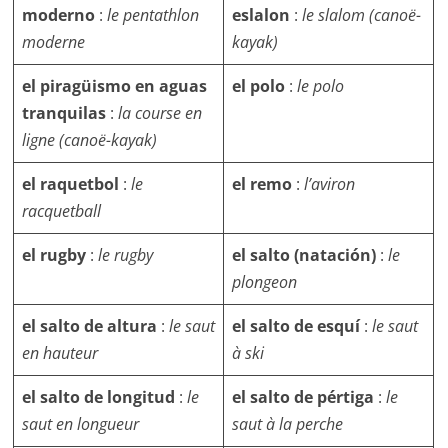
moderno
:
le pentathlon
eslalon
:
le slalom (canoë-
moderne
kayak)
el piragüismo en aguas
el polo
:
le polo
tranquilas
:
la course en
ligne (canoë-kayak)
el raquetbol
:
le
el remo
:
l’aviron
racquetball
el rugby
:
le rugby
el salto (natación)
:
le
plongeon
el salto de altura
:
le saut
el salto de esquí
:
le saut
en hauteur
à ski
el salto de longitud
:
le
el salto de pértiga
:
le
saut en longueur
saut à la perche